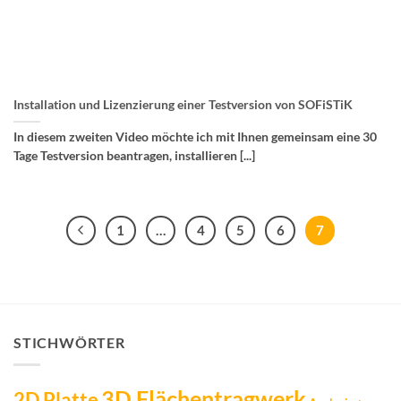
Installation und Lizenzierung einer Testversion von SOFiSTiK
In diesem zweiten Video möchte ich mit Ihnen gemeinsam eine 30
Tage Testversion beantragen, installieren [...]
1
…
4
5
6
7
STICHWÖRTER
3D Flächentragwerk
2D Platte