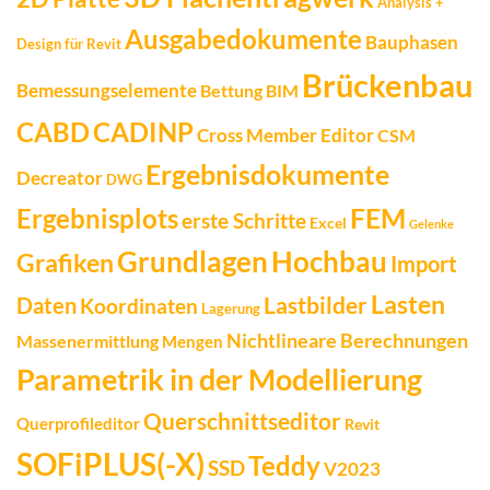
Analysis +
Ausgabedokumente
Bauphasen
Design für Revit
Brückenbau
Bemessungselemente
Bettung
BIM
CADINP
CABD
Cross Member Editor
CSM
Ergebnisdokumente
Decreator
DWG
FEM
Ergebnisplots
erste Schritte
Excel
Gelenke
Grundlagen
Hochbau
Grafiken
Import
Lasten
Daten
Lastbilder
Koordinaten
Lagerung
Nichtlineare Berechnungen
Massenermittlung
Mengen
Parametrik in der Modellierung
Querschnittseditor
Querprofileditor
Revit
SOFiPLUS(-X)
Teddy
SSD
V2023