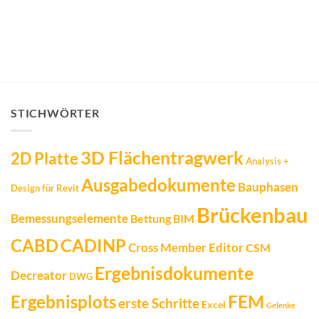
STICHWÖRTER
3D Flächentragwerk
2D Platte
Analysis +
Ausgabedokumente
Bauphasen
Design für Revit
Brückenbau
Bemessungselemente
Bettung
BIM
CADINP
CABD
Cross Member Editor
CSM
Ergebnisdokumente
Decreator
DWG
FEM
Ergebnisplots
erste Schritte
Excel
Gelenke