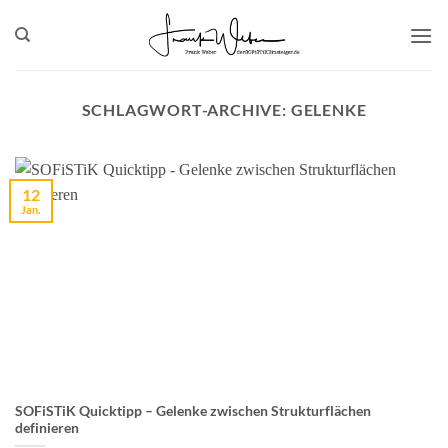
Zum
Inhalt
springen
SCHLAGWORT-ARCHIVE:
GELENKE
12
Jan.
SOFiSTiK Quicktipp – Gelenke zwischen Strukturflächen
definieren