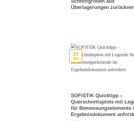
Schnittgrößen aus
Überlagerungen zurückver
23
Mai
SOFiSTiK Quicktipp –
Querschnittsplots mit Le
für Bemessungselemente 
Ergebnisdokument anford