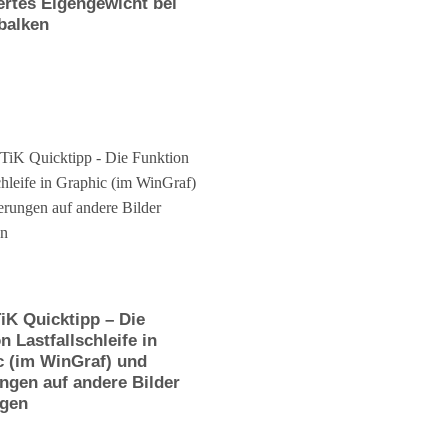
rtes Eigengewicht bei
balken
iK Quicktipp – Die
n Lastfallschleife in
c (im WinGraf) und
ngen auf andere Bilder
agen