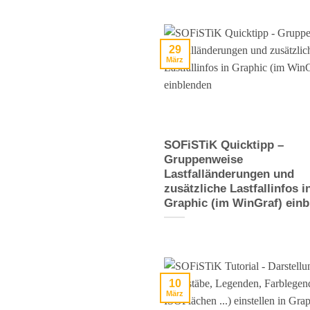
29
März
SOFiSTiK Quicktipp –
Gruppenweise
Lastfalländerungen und
zusätzliche Lastfallinfos i
Graphic (im WinGraf) ein
10
März