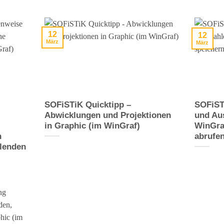
12
12
März
März
SOFiSTiK Quicktipp –
SOFiST
Abwicklungen und Projektionen
und Au
in Graphic (im WinGraf)
WinGra
n
abrufe
blenden