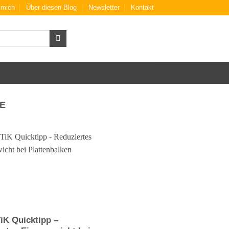
 mich
Über diesen Blog
Newsletter
Kontakt
E
iK Quicktipp –