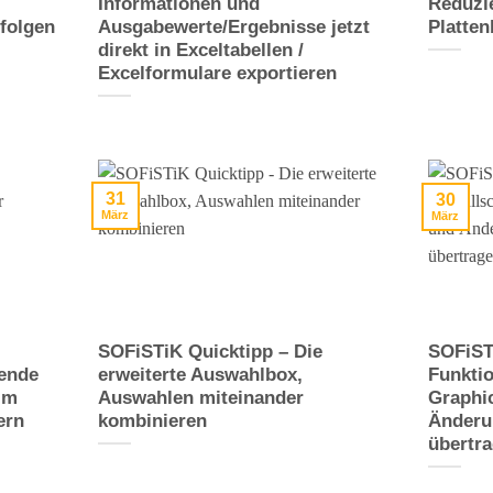
Informationen und
Reduzie
folgen
Ausgabewerte/Ergebnisse jetzt
Platten
direkt in Exceltabellen /
Excelformulare exportieren
31
30
März
März
SOFiSTiK Quicktipp – Die
SOFiST
gende
erweiterte Auswahlbox,
Funktio
im
Auswahlen miteinander
Graphi
ern
kombinieren
Änderu
übertr