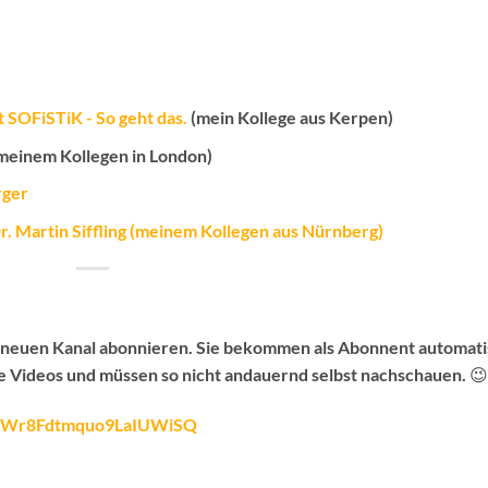
 SOFiSTiK - So geht das.
(mein Kollege aus Kerpen)
meinem Kollegen in London)
rger
. Martin Siffling (meinem Kollegen aus Nürnberg)
n neuen Kanal abonnieren.
Sie bekommen als Abonnent automati
e Videos
und müssen so nicht andauernd selbst nachschauen. 😉
fy4Wr8Fdtmquo9LaIUWiSQ