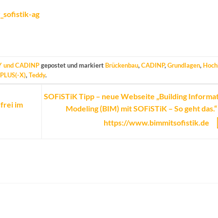
sofistik-ag
 und CADINP
gepostet und markiert
Brückenbau
,
CADINP
,
Grundlagen
,
Hoch
PLUS(-X)
,
Teddy
.
SOFiSTiK Tipp – neue Webseite „Building Informa
frei im
Modeling (BIM) mit SOFiSTiK – So geht das.“
https://www.bimmitsofistik.de