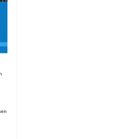
n
sen