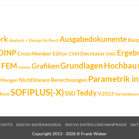
erk
Ausgabedokumente
Bau
Analysis + Design für Revit
DINP
Ergeb
Cross Member Editor
Decreator
CSM
DWG
Grundlagen
Hochbau
FEM
Grafiken
l
Gelenke
Parametrik in
Nichtlineare Berechnungen
Mengen
SOFiPLUS(-X)
Teddy
SSD
V2023
Revit
Variantenun
SCHUTZ
DSGVO DATENAUSZUG
DSGVO DATEN LÖSCHANFRAGE
DAT
Copyright 2013 - 2026 ©
Frank Weber