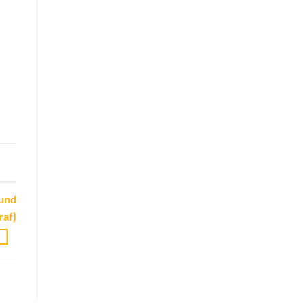
 und
raf)