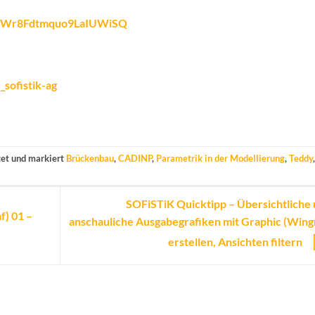
fy4Wr8Fdtmquo9LaIUWiSQ
sofistik-ag
et und markiert
Brückenbau
,
CADINP
,
Parametrik in der Modellierung
,
Teddy
,
SOFiSTiK Quicktipp – Übersichtliche
f) 01 –
anschauliche Ausgabegrafiken mit Graphic (Wing
erstellen, Ansichten filtern