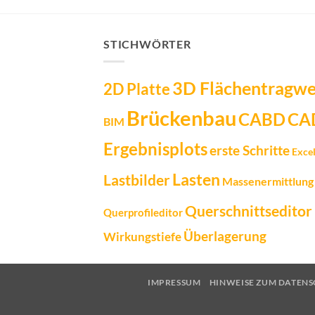
STICHWÖRTER
3D Flächentragw
2D Platte
Brückenbau
CA
CABD
BIM
Ergebnisplots
erste Schritte
Exce
Lasten
Lastbilder
Massenermittlung
Querschnittseditor
Querprofileditor
Überlagerung
Wirkungstiefe
IMPRESSUM
HINWEISE ZUM DATEN