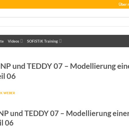
Über 
tte
Videos
SOFiSTiK Training
INP und TEDDY 07 – Modellierung ein
il 06
K WEBER
INP und TEDDY 07 – Modellierung eine
l 06