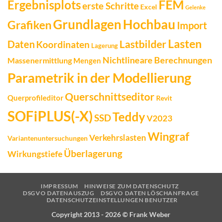
FEM
Ergebnisplots
erste Schritte
Excel
Gelenke
Grundlagen
Hochbau
Grafiken
Import
Lasten
Daten
Lastbilder
Koordinaten
Lagerung
Nichtlineare Berechnungen
Massenermittlung
Mengen
Parametrik in der Modellierung
Querschnittseditor
Querprofileditor
Revit
SOFiPLUS(-X)
Teddy
SSD
V2023
Wingraf
Verkehrslasten
Variantenuntersuchungen
Überlagerung
Wirkungstiefe
IMPRESSUM
HINWEISE ZUM DATENSCHUTZ
DSGVO DATENAUSZUG
DSGVO DATEN LÖSCHANFRAGE
DATENSCHUTZEINSTELLUNGEN BENUTZER
Copyright 2013 - 2026 ©
Frank Weber