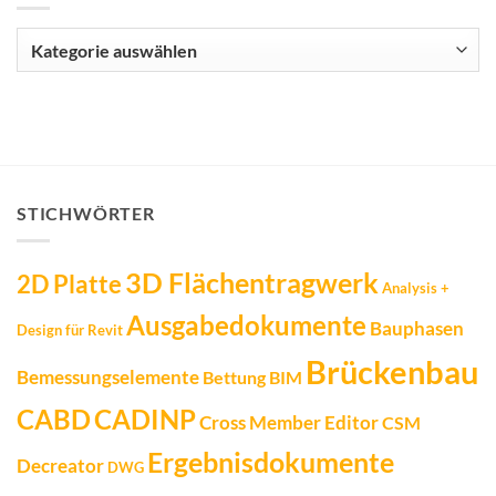
Kategorien
STICHWÖRTER
3D Flächentragwerk
2D Platte
Analysis +
Ausgabedokumente
Bauphasen
Design für Revit
Brückenbau
Bemessungselemente
Bettung
BIM
CADINP
CABD
Cross Member Editor
CSM
Ergebnisdokumente
Decreator
DWG