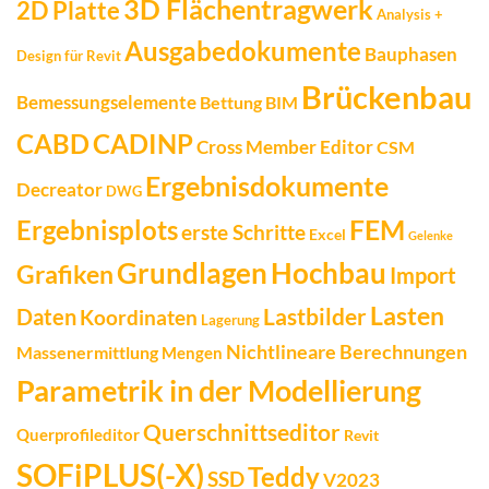
3D Flächentragwerk
2D Platte
Analysis +
Ausgabedokumente
Bauphasen
Design für Revit
Brückenbau
Bemessungselemente
Bettung
BIM
CADINP
CABD
Cross Member Editor
CSM
Ergebnisdokumente
Decreator
DWG
FEM
Ergebnisplots
erste Schritte
Excel
Gelenke
Grundlagen
Hochbau
Grafiken
Import
Lasten
Daten
Lastbilder
Koordinaten
Lagerung
Nichtlineare Berechnungen
Massenermittlung
Mengen
Parametrik in der Modellierung
Querschnittseditor
Querprofileditor
Revit
SOFiPLUS(-X)
Teddy
SSD
V2023