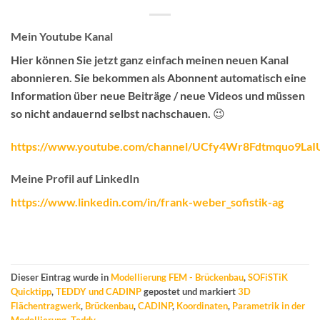
Mein Youtube Kanal
Hier können Sie jetzt ganz einfach meinen neuen Kanal
abonnieren.
Sie bekommen als Abonnent automatisch eine
Information über neue Beiträge / neue Videos
und müssen
so nicht andauernd selbst nachschauen. 😉
https://www.youtube.com/channel/UCfy4Wr8Fdtmquo9La
Meine Profil auf LinkedIn
https://www.linkedin.com/in/frank-weber_sofistik-ag
Dieser Eintrag wurde in
Modellierung FEM - Brückenbau
,
SOFiSTiK
Quicktipp
,
TEDDY und CADINP
gepostet und markiert
3D
Flächentragwerk
,
Brückenbau
,
CADINP
,
Koordinaten
,
Parametrik in der
Modellierung
,
Teddy
.