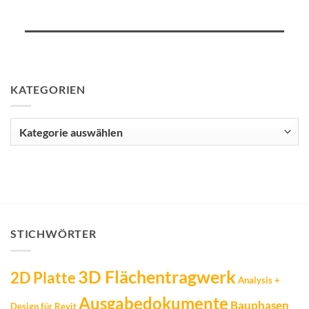
KATEGORIEN
Kategorien
STICHWÖRTER
3D Flächentragwerk
2D Platte
Analysis +
Ausgabedokumente
Bauphasen
Design für Revit