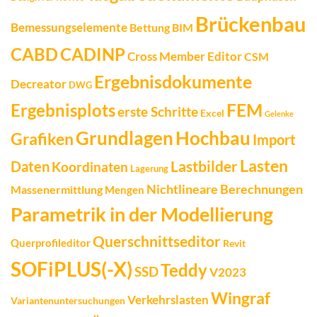
Brückenbau
Bemessungselemente
Bettung
BIM
CADINP
CABD
Cross Member Editor
CSM
Ergebnisdokumente
Decreator
DWG
FEM
Ergebnisplots
erste Schritte
Excel
Gelenke
Grundlagen
Hochbau
Grafiken
Import
Lasten
Daten
Lastbilder
Koordinaten
Lagerung
Nichtlineare Berechnungen
Massenermittlung
Mengen
Parametrik in der Modellierung
Querschnittseditor
Querprofileditor
Revit
SOFiPLUS(-X)
Teddy
SSD
V2023
Wingraf
Verkehrslasten
Variantenuntersuchungen