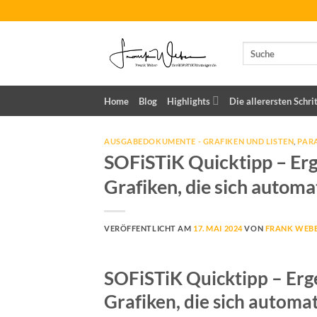
Zum
Inhalt
springen
Home
Blog
Highlights
Die allerersten Schri
AUSGABEDOKUMENTE - GRAFIKEN UND LISTEN
,
PAR
SOFiSTiK Quicktipp – Er
Grafiken, die sich automa
VERÖFFENTLICHT AM
17. MAI 2024
VON
FRANK WEB
SOFiSTiK Quicktipp – Er
Grafiken, die sich automa