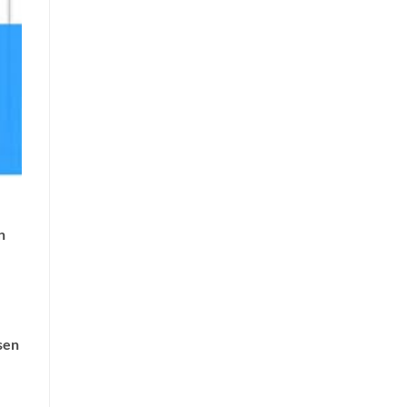
n
sen