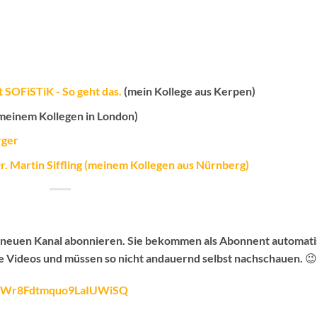
 SOFiSTiK - So geht das.
(mein Kollege aus Kerpen)
meinem Kollegen in London)
rger
. Martin Siffling (meinem Kollegen aus Nürnberg)
n neuen Kanal abonnieren.
Sie bekommen als Abonnent automati
e Videos
und müssen so nicht andauernd selbst nachschauen. 😉
fy4Wr8Fdtmquo9LaIUWiSQ