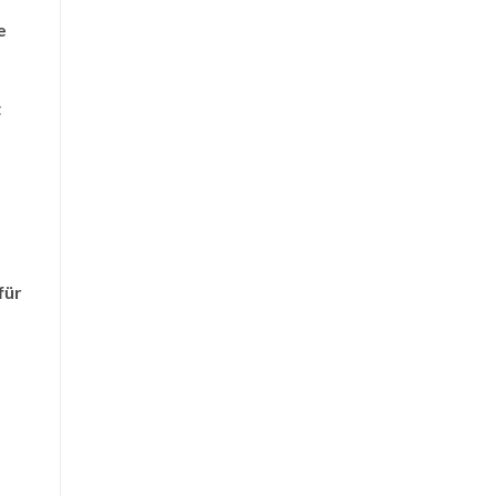
e
t
für