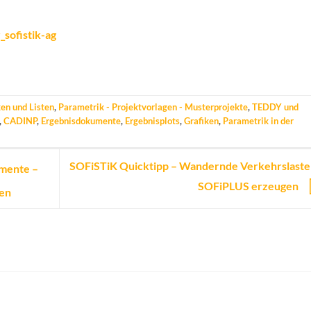
sofistik-ag
en und Listen
,
Parametrik - Projektvorlagen - Musterprojekte
,
TEDDY und
,
CADINP
,
Ergebnisdokumente
,
Ergebnisplots
,
Grafiken
,
Parametrik in der
SOFiSTiK Quicktipp – Wandernde Verkehrslaste
mente –
SOFiPLUS erzeugen
ten