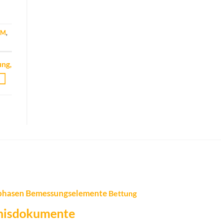
EM
,
ung,
phasen
Bemessungselemente
Bettung
nisdokumente