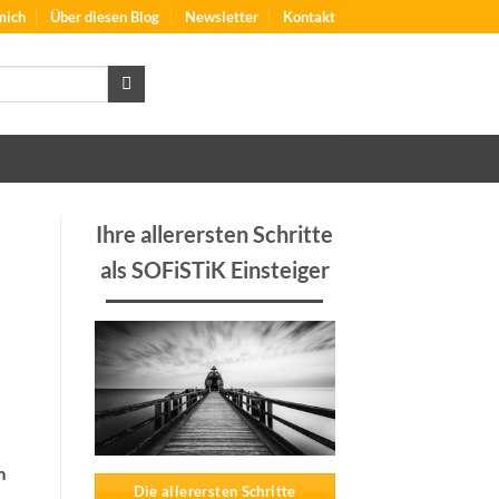
mich
Über diesen Blog
Newsletter
Kontakt
Ihre allerersten Schritte
als SOFiSTiK Einsteiger
m
Die allerersten Schritte