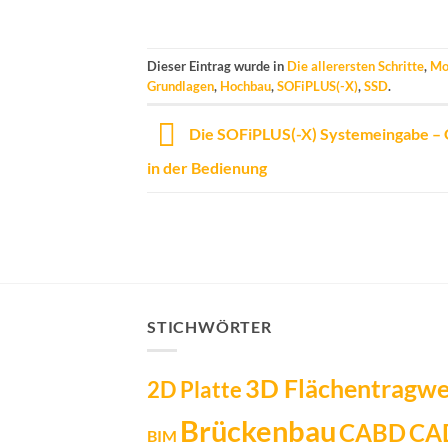
Dieser Eintrag wurde in
Die allerersten Schritte
,
Mo
Grundlagen
,
Hochbau
,
SOFiPLUS(-X)
,
SSD
.
Die SOFiPLUS(-X) Systemeingabe –
in der Bedienung
STICHWÖRTER
3D Flächentragw
2D Platte
Brückenbau
CA
CABD
BIM