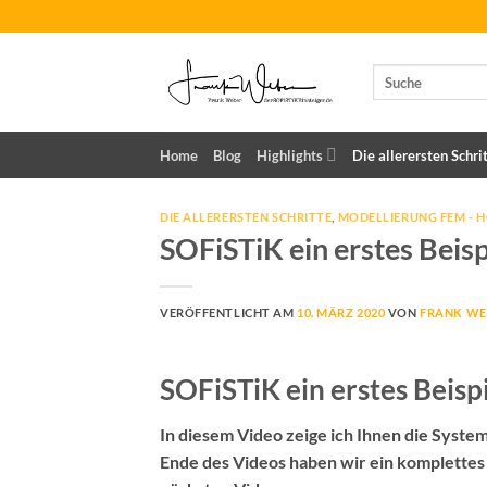
Zum
Inhalt
springen
Home
Blog
Highlights
Die allerersten Schri
DIE ALLERERSTEN SCHRITTE
,
MODELLIERUNG FEM - 
SOFiSTiK ein erstes Beis
VERÖFFENTLICHT AM
10. MÄRZ 2020
VON
FRANK WE
SOFiSTiK ein erstes Beisp
In diesem Video zeige ich Ihnen die Syste
Ende des Videos haben wir ein komplettes