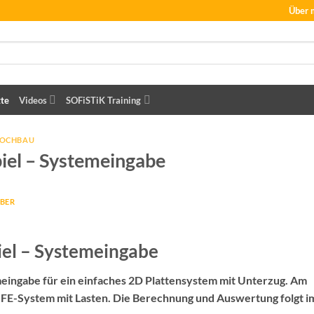
Über 
tte
Videos
SOFiSTiK Training
HOCHBAU
piel – Systemeingabe
BER
iel – Systemeingabe
meingabe für ein einfaches 2D Plattensystem mit Unterzug. Am
 FE-System mit Lasten. Die Berechnung und Auswertung folgt i