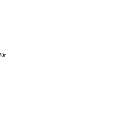
t
für