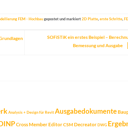
dellierung FEM - Hochbau
gepostet und markiert
2D Platte
,
erste Schritte
,
F
SOFiSTiK ein erstes Beispiel – Berechn
 Grundlagen
Bemessung und Ausgabe
erk
Ausgabedokumente
Bau
Analysis + Design für Revit
DINP
Ergeb
Cross Member Editor
Decreator
CSM
DWG