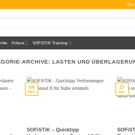
Über
ritte
Videos
SOFiSTiK Training
EGORIE-ARCHIVE:
LASTEN UND ÜBERLAGERU
04
27
März
Apr.
SOFiSTiK – Quicktipp
SOFiST