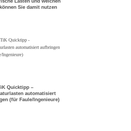
rische Lasten und welchen
 können Sie damit nutzen
iK Quicktipp –
turlasten automatisiert
gen (für Faule/Ingenieure)