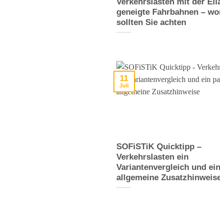
Verkehrslasten mit der Ell
geneigte Fahrbahnen – wo
sollten Sie achten
11
Juli
SOFiSTiK Quicktipp –
Verkehrslasten ein
Variantenvergleich und ei
allgemeine Zusatzhinweis