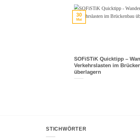
30
Mai
SOFiSTiK Quicktipp – Wa
Verkehrslasten im Brücke
überlagern
STICHWÖRTER