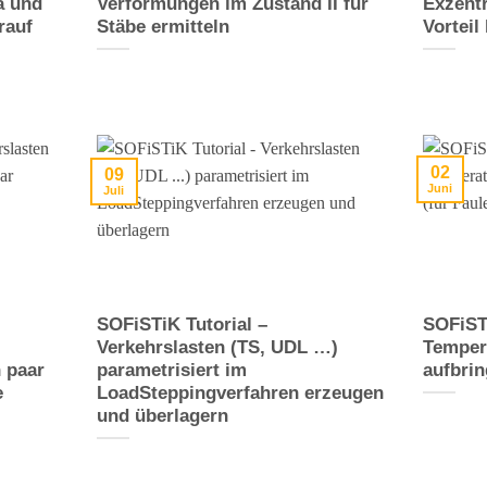
a und
Verformungen im Zustand II für
Exzent
rauf
Stäbe ermitteln
Vorteil
02
09
Juni
Juli
SOFiSTiK Tutorial –
SOFiST
Verkehrslasten (TS, UDL …)
Tempera
n paar
parametrisiert im
aufbrin
e
LoadSteppingverfahren erzeugen
und überlagern