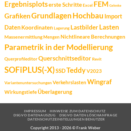
FEM
Ergebnisplots
erste Schritte
Excel
Gelenke
Grundlagen
Hochbau
Grafiken
Import
Lasten
Daten
Lastbilder
Koordinaten
Lagerung
Nichtlineare Berechnungen
Massenermittlung
Mengen
Parametrik in der Modellierung
Querschnittseditor
Querprofileditor
Revit
SOFiPLUS(-X)
Teddy
SSD
V2023
Wingraf
Verkehrslasten
Variantenuntersuchungen
Überlagerung
Wirkungstiefe
IMPRESSUM
HINWEISE ZUM DATENSCHUTZ
DSGVO DATENAUSZUG
DSGVO DATEN LÖSCHANFRAGE
DATENSCHUTZEINSTELLUNGEN BENUTZER
Copyright 2013 - 2026 ©
Frank Weber