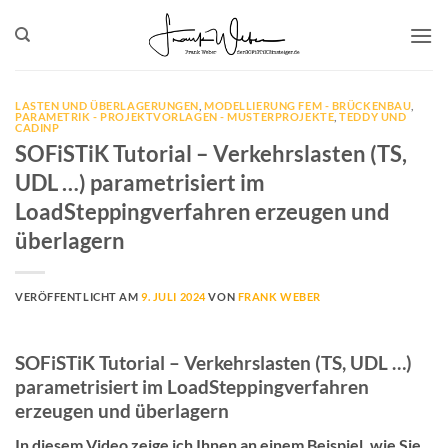
Zum
Inhalt
springen
LASTEN UND ÜBERLAGERUNGEN
,
MODELLIERUNG FEM - BRÜCKENBAU
,
PARAMETRIK - PROJEKTVORLAGEN - MUSTERPROJEKTE
,
TEDDY UND
CADINP
SOFiSTiK Tutorial – Verkehrslasten (TS,
UDL …) parametrisiert im
LoadSteppingverfahren erzeugen und
überlagern
VERÖFFENTLICHT AM
9. JULI 2024
VON
FRANK WEBER
SOFiSTiK Tutorial – Verkehrslasten (TS, UDL …)
parametrisiert im LoadSteppingverfahren
erzeugen und überlagern
In diesem Video zeige ich Ihnen an einem Beispiel, wie Sie