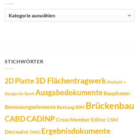
Kategorien
STICHWÖRTER
3D Flächentragwerk
2D Platte
Analysis +
Ausgabedokumente
Bauphasen
Design für Revit
Brückenbau
Bemessungselemente
Bettung
BIM
CADINP
CABD
Cross Member Editor
CSM
Ergebnisdokumente
Decreator
DWG