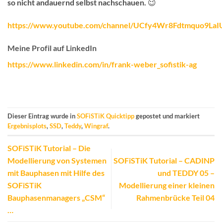
so nicht andauernd selbst nachschauen. 😉
https://www.youtube.com/channel/UCfy4Wr8Fdtmquo9La
Meine Profil auf LinkedIn
https://www.linkedin.com/in/frank-weber_sofistik-ag
Dieser Eintrag wurde in
SOFiSTiK Quicktipp
gepostet und markiert
Ergebnisplots
,
SSD
,
Teddy
,
Wingraf
.
SOFiSTiK Tutorial – Die
Modellierung von Systemen
SOFiSTiK Tutorial – CADINP
mit Bauphasen mit Hilfe des
und TEDDY 05 –
SOFiSTiK
Modellierung einer kleinen
Bauphasenmanagers „CSM“
Rahmenbrücke Teil 04
…