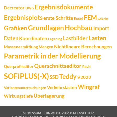
Ergebnisdokumente
Decreator
DWG
FEM
Ergebnisplots
erste Schritte
Excel
Gelenke
Grundlagen
Hochbau
Grafiken
Import
Lasten
Daten
Lastbilder
Koordinaten
Lagerung
Nichtlineare Berechnungen
Massenermittlung
Mengen
Parametrik in der Modellierung
Querschnittseditor
Querprofileditor
Revit
SOFiPLUS(-X)
Teddy
SSD
V2023
Wingraf
Verkehrslasten
Variantenuntersuchungen
Überlagerung
Wirkungstiefe
IMPRESSUM
HINWEISE ZUM DATENSCHUTZ
DSGVO DATENAUSZUG
DSGVO DATEN LÖSCHANFRAGE