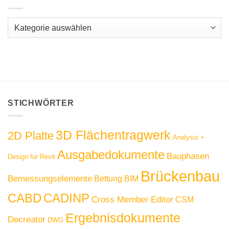
Kategorien
STICHWÖRTER
3D Flächentragwerk
2D Platte
Analysis +
Ausgabedokumente
Bauphasen
Design für Revit
Brückenbau
Bemessungselemente
Bettung
BIM
CABD
CADINP
Cross Member Editor
CSM
Ergebnisdokumente
Decreator
DWG