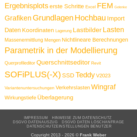
FEM
Ergebnisplots
erste Schritte
Excel
Gelenke
Grundlagen
Hochbau
Grafiken
Import
Lasten
Lastbilder
Daten
Koordinaten
Lagerung
Nichtlineare Berechnungen
Massenermittlung
Mengen
Parametrik in der Modellierung
Querschnittseditor
Querprofileditor
Revit
SOFiPLUS(-X)
Teddy
SSD
V2023
Wingraf
Verkehrslasten
Variantenuntersuchungen
Überlagerung
Wirkungstiefe
IMPRESSUM
HINWEISE ZUM DATENSCHUTZ
DSGVO DATENAUSZUG
DSGVO DATEN LÖSCHANFRAGE
DATENSCHUTZEINSTELLUNGEN BENUTZER
Copyright 2013 - 2026 ©
Frank Weber