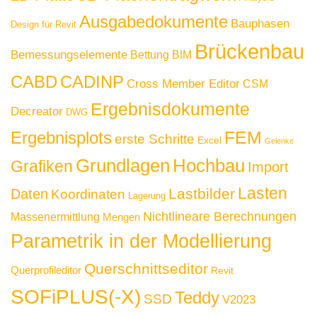
Ausgabedokumente
Bauphasen
Design für Revit
Brückenbau
Bemessungselemente
Bettung
BIM
CABD
CADINP
Cross Member Editor
CSM
Ergebnisdokumente
Decreator
DWG
FEM
Ergebnisplots
erste Schritte
Excel
Gelenke
Grundlagen
Hochbau
Grafiken
Import
Lasten
Lastbilder
Daten
Koordinaten
Lagerung
Nichtlineare Berechnungen
Massenermittlung
Mengen
Parametrik in der Modellierung
Querschnittseditor
Querprofileditor
Revit
SOFiPLUS(-X)
Teddy
SSD
V2023