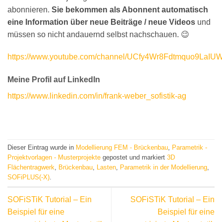
abonnieren.
Sie bekommen als Abonnent automatisch
eine Information über neue Beiträge / neue Videos
und
müssen so nicht andauernd selbst nachschauen. 😉
https://www.youtube.com/channel/UCfy4Wr8Fdtmquo9LaIU
Meine Profil auf LinkedIn
https://www.linkedin.com/in/frank-weber_sofistik-ag
Dieser Eintrag wurde in
Modellierung FEM - Brückenbau
,
Parametrik -
Projektvorlagen - Musterprojekte
gepostet und markiert
3D
Flächentragwerk
,
Brückenbau
,
Lasten
,
Parametrik in der Modellierung
,
SOFiPLUS(-X)
.
SOFiSTiK Tutorial – Ein
SOFiSTiK Tutorial – Ein
Beispiel für eine
Beispiel für eine