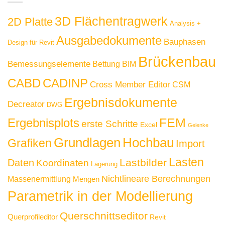
3D Flächentragwerk
2D Platte
Analysis +
Ausgabedokumente
Bauphasen
Design für Revit
Brückenbau
Bemessungselemente
Bettung
BIM
CABD
CADINP
Cross Member Editor
CSM
Ergebnisdokumente
Decreator
DWG
FEM
Ergebnisplots
erste Schritte
Excel
Gelenke
Grundlagen
Hochbau
Grafiken
Import
Lasten
Lastbilder
Daten
Koordinaten
Lagerung
Nichtlineare Berechnungen
Massenermittlung
Mengen
Parametrik in der Modellierung
Querschnittseditor
Querprofileditor
Revit