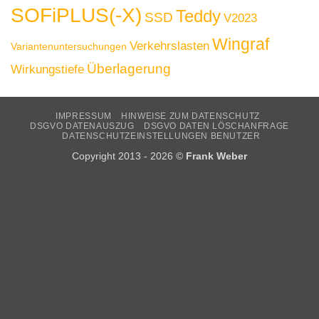
SOFiPLUS(-X)
Teddy
SSD
V2023
Wingraf
Verkehrslasten
Variantenuntersuchungen
Überlagerung
Wirkungstiefe
IMPRESSUM
HINWEISE ZUM DATENSCHUTZ
DSGVO DATENAUSZUG
DSGVO DATEN LÖSCHANFRAGE
DATENSCHUTZEINSTELLUNGEN BENUTZER
Copyright 2013 - 2026 ©
Frank Weber