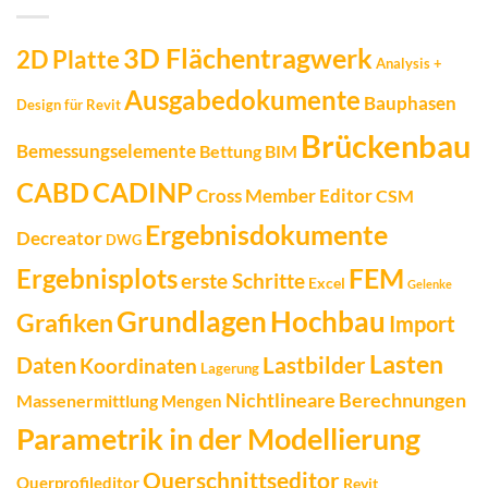
3D Flächentragwerk
2D Platte
Analysis +
Ausgabedokumente
Bauphasen
Design für Revit
Brückenbau
Bemessungselemente
Bettung
BIM
CADINP
CABD
Cross Member Editor
CSM
Ergebnisdokumente
Decreator
DWG
FEM
Ergebnisplots
erste Schritte
Excel
Gelenke
Grundlagen
Hochbau
Grafiken
Import
Lasten
Daten
Lastbilder
Koordinaten
Lagerung
Nichtlineare Berechnungen
Massenermittlung
Mengen
Parametrik in der Modellierung
Querschnittseditor
Querprofileditor
Revit