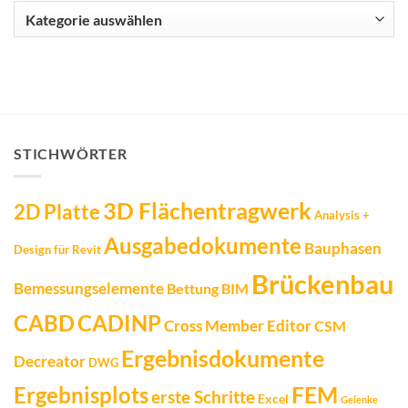
Kategorien
STICHWÖRTER
3D Flächentragwerk
2D Platte
Analysis +
Ausgabedokumente
Bauphasen
Design für Revit
Brückenbau
Bemessungselemente
Bettung
BIM
CADINP
CABD
Cross Member Editor
CSM
Ergebnisdokumente
Decreator
DWG
FEM
Ergebnisplots
erste Schritte
Excel
Gelenke