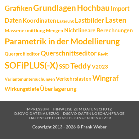
Grundlagen
Hochbau
Grafiken
Import
Lasten
Daten
Lastbilder
Koordinaten
Lagerung
Nichtlineare Berechnungen
Massenermittlung
Mengen
Parametrik in der Modellierung
Querschnittseditor
Querprofileditor
Revit
SOFiPLUS(-X)
Teddy
SSD
V2023
Wingraf
Verkehrslasten
Variantenuntersuchungen
Überlagerung
Wirkungstiefe
IMPRESSUM
HINWEISE ZUM DATENSCHUTZ
DSGVO DATENAUSZUG
DSGVO DATEN LÖSCHANFRAGE
DATENSCHUTZEINSTELLUNGEN BENUTZER
Copyright 2013 - 2026 ©
Frank Weber