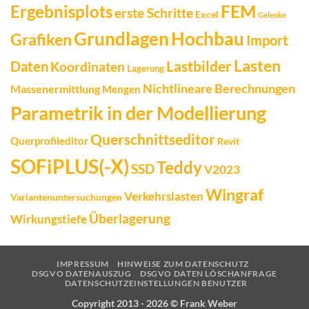
FEM
Ergebnisplots
erste Schritte
Excel
Gelenke
Grundlagen
Hochbau
Grafiken
Import
Lasten
Daten
Lastbilder
Koordinaten
Lagerung
Nichtlineare Berechnungen
Massenermittlung
Mengen
Parametrik in der Modellierung
Querschnittseditor
Querprofileditor
Revit
SOFiPLUS(-X)
Teddy
SSD
V2023
Wingraf
Verkehrslasten
Variantenuntersuchungen
Überlagerung
Wirkungstiefe
IMPRESSUM
HINWEISE ZUM DATENSCHUTZ
DSGVO DATENAUSZUG
DSGVO DATEN LÖSCHANFRAGE
DATENSCHUTZEINSTELLUNGEN BENUTZER
Copyright 2013 - 2026 ©
Frank Weber