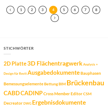
1
2
3
4
5
6
7
8
STICHWÖRTER
3D Flächentragwerk
2D Platte
Analysis +
Ausgabedokumente
Bauphasen
Design für Revit
Brückenbau
Bemessungselemente
Bettung
BIM
CADINP
CABD
Cross Member Editor
CSM
Ergebnisdokumente
Decreator
DWG