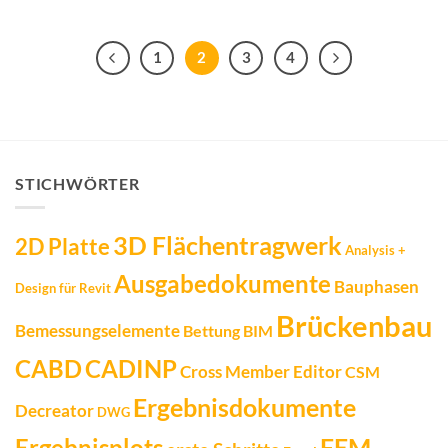
1
2
3
4
STICHWÖRTER
3D Flächentragwerk
2D Platte
Analysis +
Ausgabedokumente
Bauphasen
Design für Revit
Brückenbau
Bemessungselemente
Bettung
BIM
CADINP
CABD
Cross Member Editor
CSM
Ergebnisdokumente
Decreator
DWG
FEM