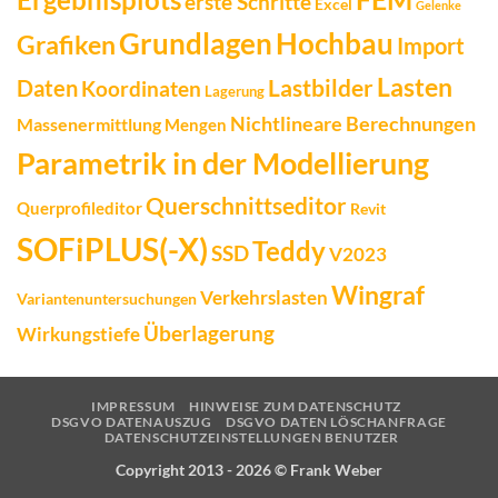
Ergebnisplots
erste Schritte
Excel
Gelenke
Grundlagen
Hochbau
Grafiken
Import
Lasten
Daten
Lastbilder
Koordinaten
Lagerung
Nichtlineare Berechnungen
Massenermittlung
Mengen
Parametrik in der Modellierung
Querschnittseditor
Querprofileditor
Revit
SOFiPLUS(-X)
Teddy
SSD
V2023
Wingraf
Verkehrslasten
Variantenuntersuchungen
Überlagerung
Wirkungstiefe
IMPRESSUM
HINWEISE ZUM DATENSCHUTZ
DSGVO DATENAUSZUG
DSGVO DATEN LÖSCHANFRAGE
DATENSCHUTZEINSTELLUNGEN BENUTZER
Copyright 2013 - 2026 ©
Frank Weber