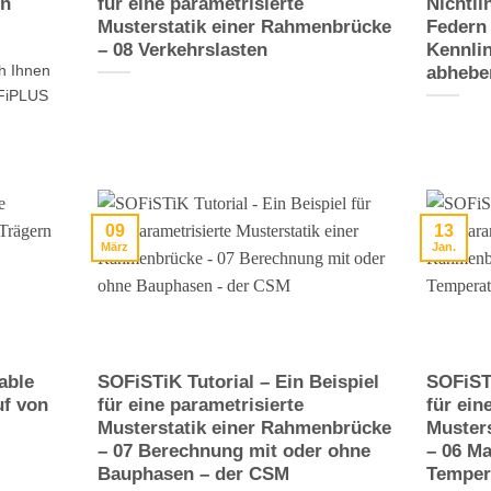
en
für eine parametrisierte
Nichtl
Musterstatik einer Rahmenbrücke
Federn 
– 08 Verkehrslasten
Kennli
ch Ihnen
abhebe
OFiPLUS
09
13
März
Jan.
able
SOFiSTiK Tutorial – Ein Beispiel
SOFiSTi
uf von
für eine parametrisierte
für ein
Musterstatik einer Rahmenbrücke
Muster
– 07 Berechnung mit oder ohne
– 06 Ma
Bauphasen – der CSM
Temper