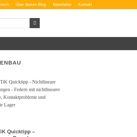
 mich
Über diesen Blog
Newsletter
Kontakt
KENBAU
iK Quicktipp –