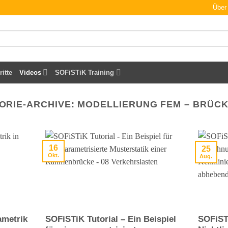
Über
ritte
Videos
SOFiSTiK Training
ORIE-ARCHIVE:
MODELLIERUNG FEM – BRÜC
16
25
Okt.
Aug.
ametrik
SOFiSTiK Tutorial – Ein Beispiel
SOFiST