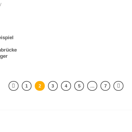
ispiel
nbrücke
ager
1
2
3
4
5
…
7