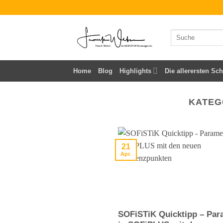
Zum
Inhalt
springen
Home
Blog
Highlights
Die allerersten Sch
KATEG
21
Apr.
SOFiSTiK Quicktipp – Par