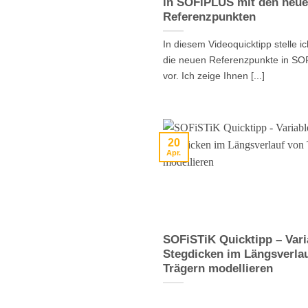
in SOFiPLUS mit den neu
Referenzpunkten
In diesem Videoquicktipp stelle i
die neuen Referenzpunkte in S
vor. Ich zeige Ihnen [...]
20
Apr.
SOFiSTiK Quicktipp – Vari
Stegdicken im Längsverla
Trägern modellieren